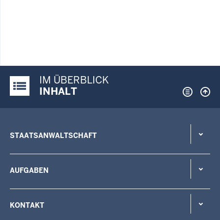
IM ÜBERBLICK
Justiz-Portal im Überblick:
INHALT
STAATSANWALTSCHAFT
AUFGABEN
KONTAKT