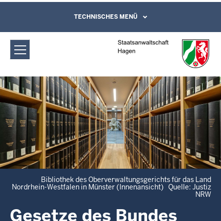
Direkt zum Inhalt
Staatsanwaltschaft Hagen: Gesetze
TECHNISCHES MENÜ
Leichte Sprache, Gebärdensprachenvideo
und Kontaktformular
(Bund/Länder)
Bibliothek des Oberverwaltungsgerichts für das Land
Nordrhein-Westfalen in Münster (Innenansicht) Quelle: Justiz
NRW
Gesetze des Bundes