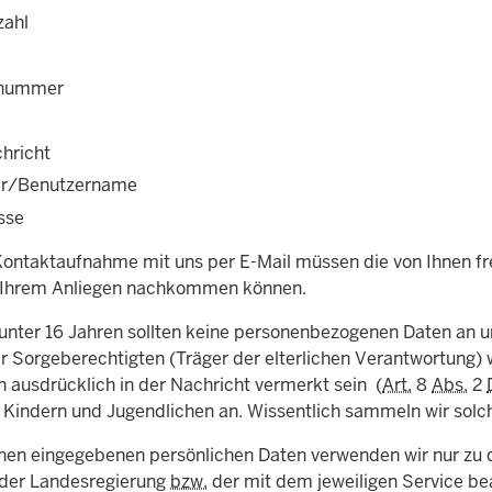
zahl
nnummer
chricht
er/Benutzername
sse
 Kontaktaufnahme mit uns per E-Mail müssen die von Ihnen fre
 Ihrem Anliegen nachkommen können.
unter 16 Jahren sollten keine personenbezogenen Daten an u
r Sorgeberechtigten (Träger der elterlichen Verantwortung) w
 ausdrücklich in der Nachricht vermerkt sein (
Art.
8
Abs.
2
 Kindern und Jugendlichen an. Wissentlich sammeln wir solch
hnen eingegebenen persönlichen Daten verwenden wir nur z
 der Landesregierung
bzw.
der mit dem jeweiligen Service be