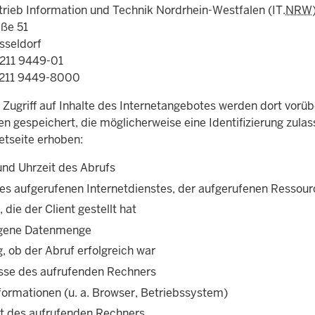
rieb Information und Technik Nordrhein-Westfalen (IT.
NRW
ße 51
sseldorf
0211 9449-01
0211 9449-8000
 Zugriff auf Inhalte des Internetangebotes werden dort vorü
en gespeichert, die möglicherweise eine Identifizierung zula
etseite erhoben:
nd Uhrzeit des Abrufs
s aufgerufenen Internetdienstes, der aufgerufenen Ressour
 die der Client gestellt hat
agene Datenmenge
, ob der Abruf erfolgreich war
sse des aufrufenden Rechners
nformationen (u. a. Browser, Betriebssystem)
t des aufrufenden Rechners