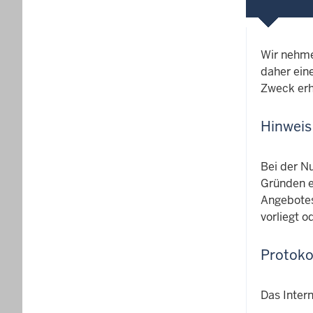
Wir nehme
daher ein
Zweck erh
Hinweis
Bei der N
Gründen er
Angebotes
vorliegt 
Protoko
Das Intern