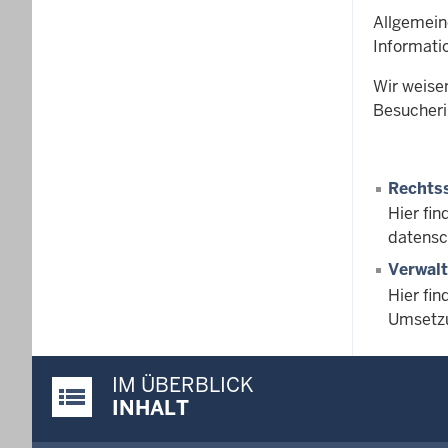
Allgemein
Informati
Wir weisen
Besucher
Rechts
Hier fi
datensc
Verwal
Hier fi
Umsetzu
IM ÜBERBLICK
Justiz-Portal im Überblick:
INHALT