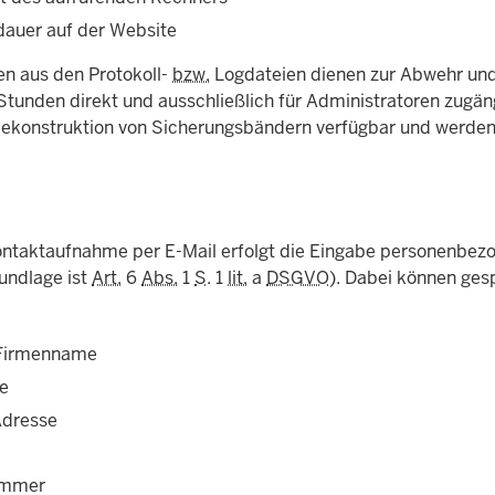
dauer auf der Website
en aus den Protokoll-
bzw.
Logdateien dienen zur Abwehr und 
Stunden direkt und ausschließlich für Administratoren zugän
Rekonstruktion von Sicherungsbändern verfügbar und werden
ontaktaufnahme per E-Mail erfolgt die Eingabe personenbezog
undlage ist
Art.
6
Abs.
1
S
. 1
lit.
a
DSGVO
). Dabei können ges
irmenname
e
Adresse
ummer