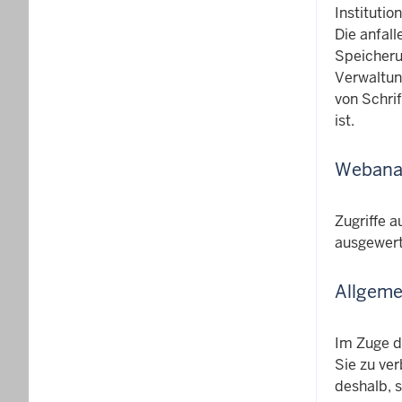
Institutio
Die anfal
Speicheru
Verwaltun
von Schri
ist.
Webana
Zugriffe 
ausgewert
Allgeme
Im Zuge d
Sie zu ve
deshalb, s