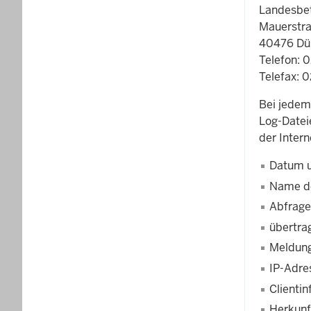
Landesbet
Mauerstra
40476 Dü
Telefon: 
Telefax: 
Bei jedem
Log-Datei
der Intern
Datum u
Name de
Abfrage,
übertr
Meldung
IP-Adre
Clienti
Herkunf