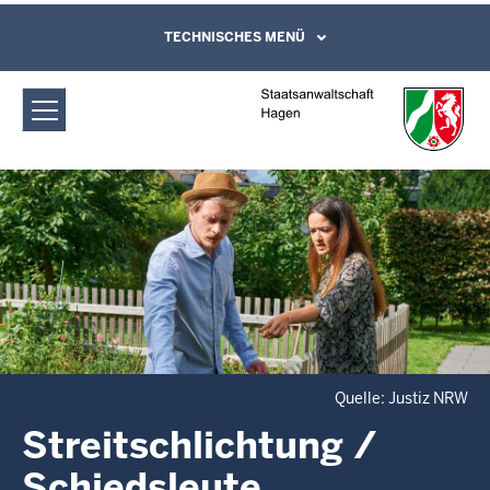
Direkt zum Inhalt
Staatsanwaltschaft Hagen:
TECHNISCHES MENÜ
Leichte Sprache, Gebärdensprachenvideo
und Kontaktformular
Streitschlichtung / Schiedsleute
Quelle: Justiz NRW
Streitschlichtung /
Schiedsleute