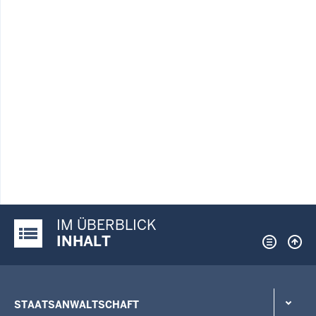
IM ÜBERBLICK
Justiz-Portal im Überblick:
INHALT
STAATSANWALTSCHAFT